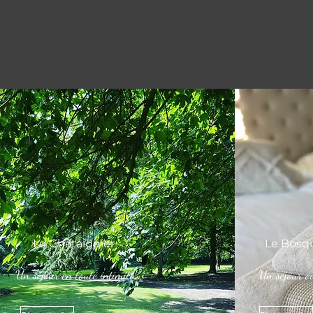
Le Châtaignier
Le Bosq
Un séjour en toute intimité
Un séjour o