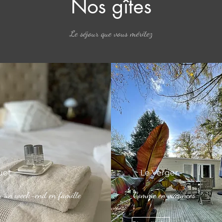
Nos gîtes
Le séjour que vous méritez
uet
Le Verger
u un week-end en famille
Comme en vacances